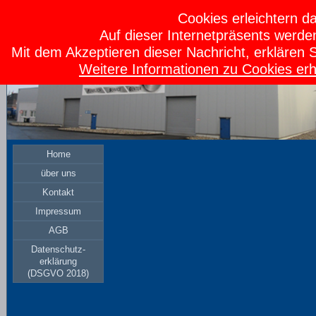
Cookies erleichtern da
Auf dieser Internetpräsents werde
Mit dem Akzeptieren dieser Nachricht, erklären 
Weitere Informationen zu Cookies erh
Home
über uns
Kontakt
Impressum
AGB
Datenschutz-
erklärung
(DSGVO 2018)