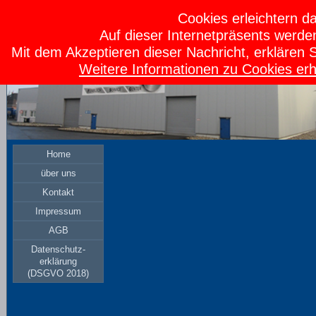
Cookies erleichtern da
Auf dieser Internetpräsents werde
Mit dem Akzeptieren dieser Nachricht, erklären 
Weitere Informationen zu Cookies erh
Home
über uns
Kontakt
Impressum
AGB
Datenschutz-
erklärung
(DSGVO 2018)